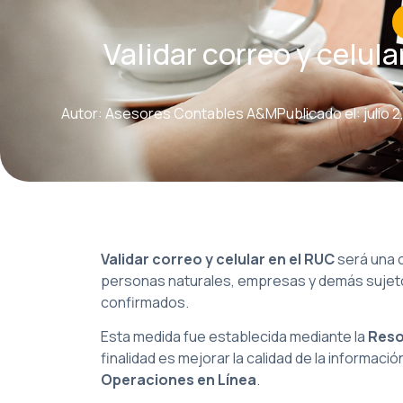
Validar correo y celul
Autor: Asesores Contables A&M
Publicado el: julio 
Validar correo y celular en el RUC
será una o
personas naturales, empresas y demás sujeto
confirmados.
Esta medida fue establecida mediante la
Reso
finalidad es mejorar la calidad de la informaci
Operaciones en Línea
.