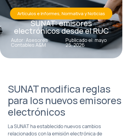
Artículos e Informes
,
Normativa y Noticias
SUNAT: emisores
electrónicos desde el RUC
Autor: Asesores
Publicado el: mayo
Contables A&M
25, 2026
SUNAT modifica reglas
para los nuevos emisores
electrónicos
La SUNAT ha establecido nuevos cambios
relacionados con la emisión electrónica de