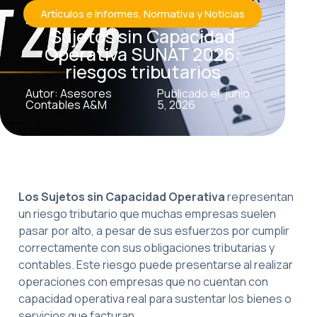
Artículos e Informes
,
Normativa y Noticias
Sujetos sin Capacidad
Operativa SUNAT 2026:
riesgos tributarios
Autor: Asesores
Publicado el: junio
Contables A&M
5, 2026
Los Sujetos sin Capacidad Operativa
representan
un riesgo tributario que muchas empresas suelen
pasar por alto, a pesar de sus esfuerzos por cumplir
correctamente con sus obligaciones tributarias y
contables. Este riesgo puede presentarse al realizar
operaciones con empresas que no cuentan con
capacidad operativa real para sustentar los bienes o
servicios que facturan.