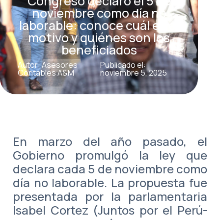
Congreso declaró el 5 de
noviembre como día no
laborable: conoce cuál es el
motivo y quiénes son los
beneficiados
Autor: Asesores
Publicado el:
Contables A&M
noviembre 5, 2025
En marzo del año pasado, el
Gobierno promulgó la ley que
declara cada 5 de noviembre como
día no laborable. La propuesta fue
presentada por la parlamentaria
Isabel Cortez (Juntos por el Perú-